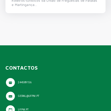
Roteiros turísticos da União de Freguesias de Pataias
e Martingança...
CONTACTOS
244589156
GERAL@UFPM.PT
UFPM.PT